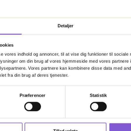
folder is controlled by the Webflow CMS. Thanks to this
ata files.
Detaljer
ookies
se vores indhold og annoncer, til at vise dig funktioner til sociale
oplysninger om din brug af vores hjemmeside med vores partnere i
ysepartnere. Vores partnere kan kombinere disse data med andr
et fra din brug af deres tjenester.
ontact our Support Team
Præferencer
Statistik
Tillad valgte