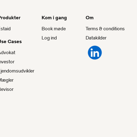
Produkter
Kom i gang
Om
staid
Book møde
Terms & conditions
Log ind
Datakilder
Use Cases
Advokat
nvestor
jendomsudvikler
Mægler
evisor