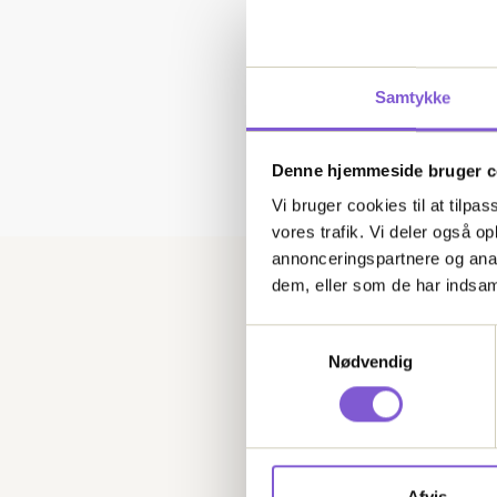
Your Devkit data 
fact there are no d
Samtykke
Denne hjemmeside bruger c
Vi bruger cookies til at tilpas
vores trafik. Vi deler også 
annonceringspartnere og anal
dem, eller som de har indsaml
C
Samtykkevalg
Nødvendig
Afvis