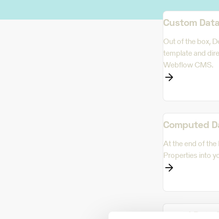
Custom Data
Out of the box, 
template and dire
Webflow CMS.
Computed D
At the end of th
Properties into y
Global Data 