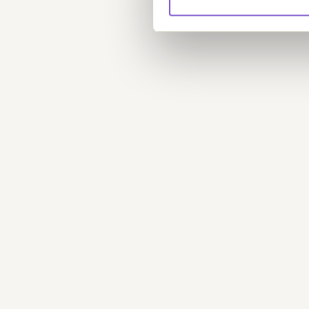
Plandata.dk
Lokalplaner og kommuneplaner fra
Erhvervsstyrelsens Plandata.dk