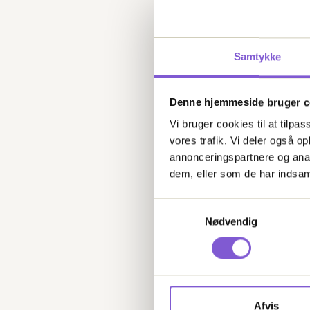
Samtykke
Denne hjemmeside bruger c
Vi bruger cookies til at tilpas
vores trafik. Vi deler også 
Google
annonceringspartnere og anal
dem, eller som de har indsaml
Kortdata kommer fra Google Maps
Samtykkevalg
Nødvendig
Afvis