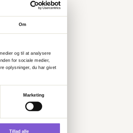
Om
 medier og til at analysere
nden for sociale medier,
Matriklen (MAT)
e oplysninger, du har givet
Matrikelnr., ejerlav, areal og BFE-nummer fra
Geodatastyrelsens Matriklen
Marketing
Tillad alle