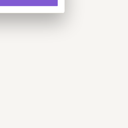
Sparenergi.dk
Energimærker og energimærkningsrapporter
fra Energistyrelsen