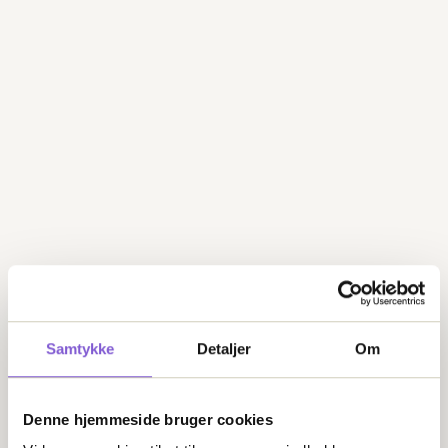
Gem ejendomme, og hold
styr på dine projekter
Gem ejendomme med udviklingsmuligheder på lister, så
du altid kan finde dem til et bestemt projekt, portefølje eller
pipeline.
Del listerne med dine kollegaer, så I på tværs af teams –
eller organisationer – har det fulde overblik over alle jeres
muligheder.
Samtykke
Detaljer
Om
Denne hjemmeside bruger cookies