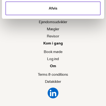
Advokat
Afvis
Investor
Ejendomsudvikler
Mægler
Revisor
Kom i gang
Book møde
Log ind
Om
Terms & conditions
Datakilder