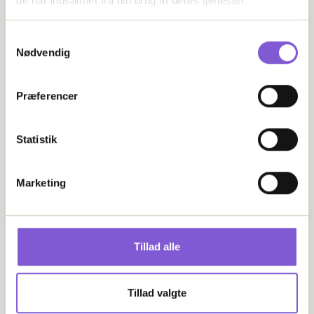
de har indsamlet fra din brug af deres tjenester.
Samtykkevalg
Nødvendig
Præferencer
Statistik
IT2REAL ApS
Marketing
CVR: 45003094
Tillad alle
Produkter
Estaid
Tillad valgte
Use Cases