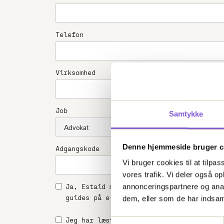
Telefon
Virksomhed
Job
Samtykke
Denne hjemmeside bruger c
Adgangskode
Vi bruger cookies til at tilpas
vores trafik. Vi deler også 
Ja, Estaid må gerne kontakte mig med ny
annonceringspartnere og anal
guides på e-mail*
dem, eller som de har indsaml
Jeg har læst og accepterer
Estaids term
Samtykkevalg