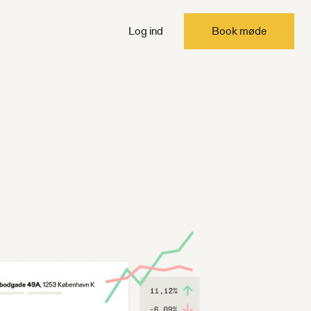
Log ind
Book møde