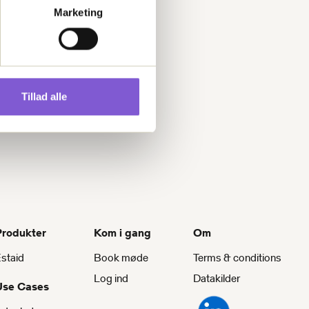
Marketing
Tillad alle
Produkter
Kom i gang
Om
staid
Book møde
Terms & conditions
Log ind
Datakilder
Use Cases